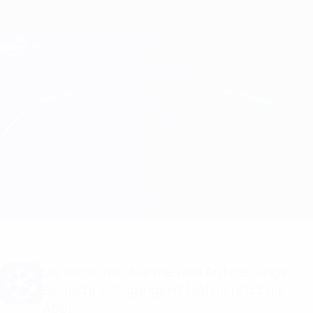
Direkt
zum
Hauptinhalt
Champions League Offiziell
Erhalten
Live-Ergebnisse &amp; Fantasy
UEFA Champions League
Real Sociedad vs Salzburg Infos zum Spiel
Überblick
Updates
Infos zum Spiel
Du willst Tor-Alarme und Aufstellungs-
Benachrichtigungen? Hol dir jetzt die
App!