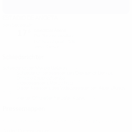
ESTADIO DE ANOETA
San Sebastián
bewölkter Abend
17°
Der Platz ist exzellent
Luftfeuchtigkeit: 72%
Wind: 9 km/ h
Schiedsrichter
Schiedsrichter
Mykola Balakin
UKR
Schiedsrichterassistenten
Oleksandr Berkut
UKR
Dmytro Zaporozhenko
UKR
Videoassistent
Marco Fritz
GER
Erster Assistent des Videoassistenten
Alper Ulusoy
TUR
Vierter Offizieller
Yaroslav Kozyk
UKR
Pressemappen
Ausführliche und aktuelle Informationen zu jedem Spiel erhalten.
Zu den Pressemappen