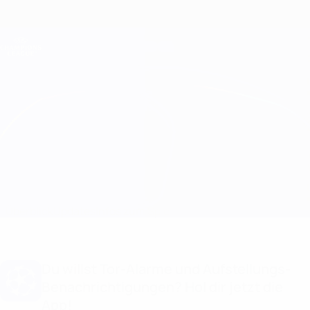
Direkt
zum
Hauptinhalt
Champions League Offiziell
Erhalten
Live-Ergebnisse &amp; Fantasy
UEFA Champions League
Man City vs Young Boys
Überblick
Updates
Infos zum Spiel
Du willst Tor-Alarme und Aufstellungs-
Benachrichtigungen? Hol dir jetzt die
App!