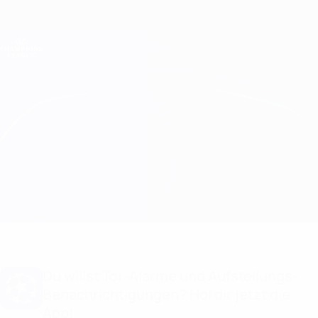
Direkt
zum
Hauptinhalt
Champions League Offiziell
Erhalten
Live-Ergebnisse &amp; Fantasy
UEFA Champions League
Atleti vs Celtic Aufstellungen
Überblick
Updates
Infos zum Spiel
Du willst Tor-Alarme und Aufstellungs-
Benachrichtigungen? Hol dir jetzt die
App!