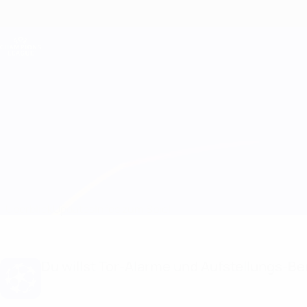
Direkt
zum
Hauptinhalt
Champions League Offiziell
Live-Ergebnisse &amp; Fantasy
UEFA Champions League
Young Boys vs Man City
Überblick
Updates
Infos zum Spiel
Du willst Tor-Alarme und Aufstellungs-Ben