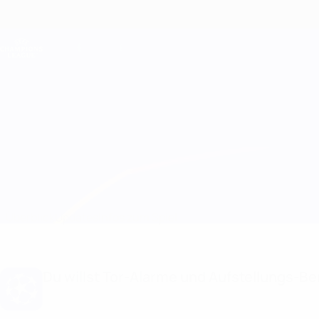
Direkt
zum
Hauptinhalt
Champions League Offiziell
Live-Ergebnisse &amp; Fantasy
UEFA Champions League
Antwerp vs Shakhtar
Überblick
Updates
Infos zum Spiel
Du willst Tor-Alarme und Aufstellungs-Ben