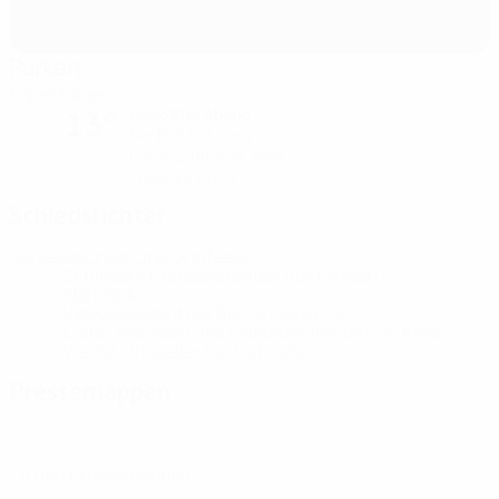
Parken
Kopenhagen
bewölkter Abend
13°
Der Platz ist nass
Luftfeuchtigkeit: 84%
Wind: 29 km/ h
Schiedsrichter
Schiedsrichter
Orel Grinfeeld
ISR
Schiedsrichterassistenten
Roy Hassan
ISR
Idan Yarkoni
ISR
Videoassistent
Roi Reinshreiber
ISR
Erster Assistent des Videoassistenten
Ziv Adler
ISR
Vierter Offizieller
Gal Leibovitz
ISR
Pressemappen
Ausführliche und aktuelle Informationen zu jedem Spiel erhalten.
Zu den Pressemappen