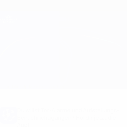
Direkt
zum
Hauptinhalt
Champions League Offiziell
Erhalten
Live-Ergebnisse &amp; Fantasy
UEFA Champions League
Copenhagen vs Bayern München Infos zum Spiel
Überblick
Updates
Infos zum Spiel
Du willst Tor-Alarme und Aufstellungs-
Benachrichtigungen? Hol dir jetzt die
App!