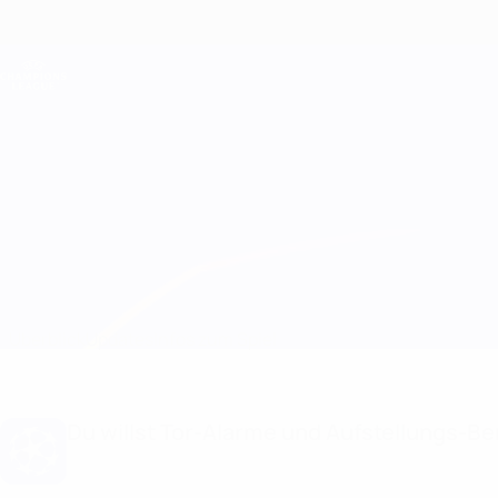
Direkt
zum
Hauptinhalt
Champions League Offiziell
Live-Ergebnisse &amp; Fantasy
UEFA Champions League
Rangers vs PSV
Überblick
Updates
Infos zum Spiel
Du willst Tor-Alarme und Aufstellungs-Ben