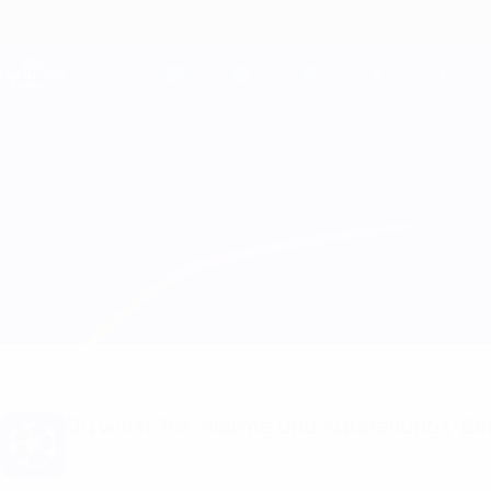
Direkt
zum
Hauptinhalt
Champions League Offiziell
Live-Ergebnisse &amp; Fantasy
UEFA Champions League
Überblick
Updates
Infos zum Spiel
Astana vs Dinamo Tbilisi Aufstellungen
Du willst Tor-Alarme und Aufstellungs-Ben