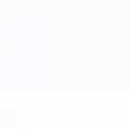
Direkt
zum
Hauptinhalt
Champions League Offiziell
Erhalten
Live-Ergebnisse &amp; Fantasy
UEFA Champions League
Partizani vs BATE Infos zum Spiel
Überblick
Updates
Infos zum Spiel
Du willst Tor-Alarme und Aufstellungs-
Benachrichtigungen? Hol dir jetzt die
App!