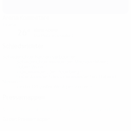
Arena Kombëtare
Tirana
klarer Abend
26°
Der Platz ist exzellent
Schiedsrichter
Schiedsrichter
Nathan Verboomen
BEL
Schiedsrichterassistenten
Mathias Hillaert
BEL
Ruben Wyns
BEL
Videoassistent
Jan Boterberg
BEL
Erster Assistent des Videoassistenten
Thibaud
Nijssen
BEL
Vierter Offizieller
Wesli De Cremer
BEL
Pressemappen
Ausführliche und aktuelle Informationen zu jedem Spiel erhalten.
Zu den Pressemappen