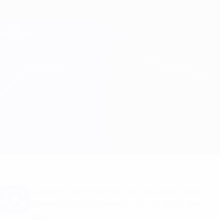
Direkt
zum
Hauptinhalt
Champions League Offiziell
Erhalten
Live-Ergebnisse &amp; Fantasy
UEFA Champions League
Porto vs Inter
Überblick
Updates
Infos zum Spiel
Du willst Tor-Alarme und Aufstellungs-
Benachrichtigungen? Hol dir jetzt die
App!