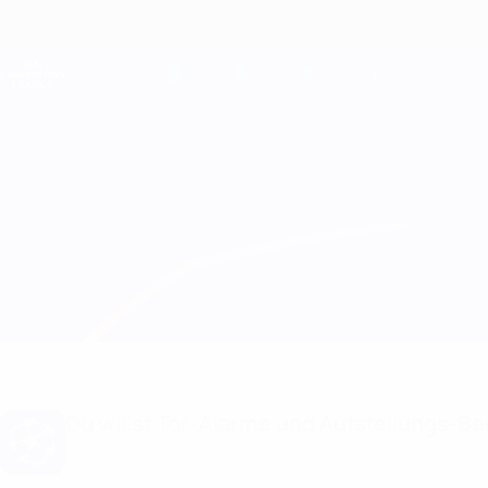
Direkt
zum
Hauptinhalt
Champions League Offiziell
Live-Ergebnisse &amp; Fantasy
UEFA Champions League
Überblick
Updates
Infos zum Spiel
Viktoria Plzeň vs Barcelona Aufstellungen
Du willst Tor-Alarme und Aufstellungs-Ben