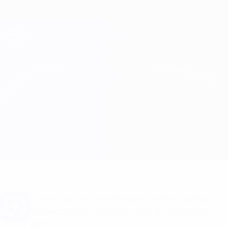
Direkt
zum
Hauptinhalt
Champions League Offiziell
Erhalten
Live-Ergebnisse &amp; Fantasy
UEFA Champions League
Leipzig vs Real Madrid Aufstellungen
Überblick
Updates
Infos zum Spiel
Du willst Tor-Alarme und Aufstellungs-
Benachrichtigungen? Hol dir jetzt die
App!