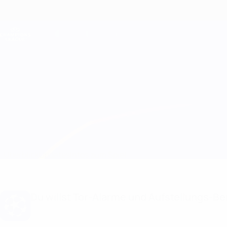
Direkt
zum
Hauptinhalt
Champions League Offiziell
Live-Ergebnisse &amp; Fantasy
UEFA Champions League
B. Dortmund vs Sevilla
Überblick
Updates
Infos zum Spiel
Du willst Tor-Alarme und Aufstellungs-Ben