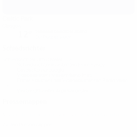
Celtic Park
Glasgow
teilweise bewölkter Abend
12°
Der Platz ist weich
Schiedsrichter
Schiedsrichter
Umut Meler
TUR
Schiedsrichterassistenten
Emre Eyisoy
TUR
Cevdet Komurcuoglu
TUR
Videoassistent
Massimiliano Irrati
ITA
Erster Assistent des Videoassistenten
Paolo Valeri
ITA
Vierter Offizieller
Arda Kardeşler
TUR
Pressemappen
Ausführliche und aktuelle Informationen zu jedem Spiel erhalten.
Zu den Pressemappen