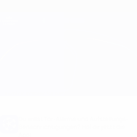
Direkt
zum
Hauptinhalt
Champions League Offiziell
Erhalten
Live-Ergebnisse &amp; Fantasy
UEFA Champions League
Celtic vs Leipzig Infos zum Spiel
Überblick
Updates
Infos zum Spiel
Du willst Tor-Alarme und Aufstellungs-
Benachrichtigungen? Hol dir jetzt die
App!