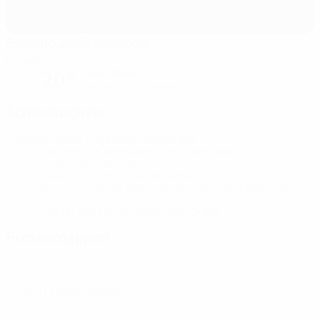
Estádio José Alvalade
Lissabon
klarer Abend
20°
Der Platz ist exzellent
Schiedsrichter
Schiedsrichter
Alejandro Hernández
ESP
Schiedsrichterassistenten
José Naranjo
ESP
Diego Sánchez Rojo
ESP
Videoassistent
Ricardo de Burgos
ESP
Erster Assistent des Videoassistenten
Fedayi San
SUI
Vierter Offizieller
Cesar Soto Grado
ESP
Pressemappen
Ausführliche und aktuelle Informationen zu jedem Spiel erhalten.
Zu den Pressemappen