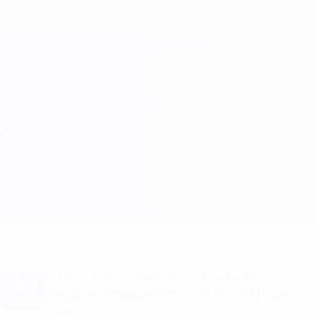
Direkt
zum
Hauptinhalt
Champions League Offiziell
Erhalten
Live-Ergebnisse &amp; Fantasy
UEFA Champions League
Sporting CP vs Marseille Infos zum Spiel
Überblick
Updates
Infos zum Spiel
Du willst Tor-Alarme und Aufstellungs-
Benachrichtigungen? Hol dir jetzt die
App!