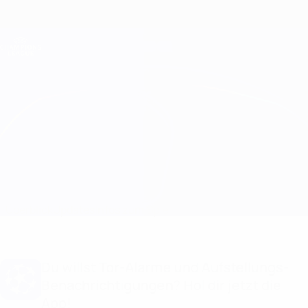
Direkt
zum
Hauptinhalt
Champions League Offiziell
Erhalten
Live-Ergebnisse &amp; Fantasy
UEFA Champions League
Atleti vs Club Brugge
Überblick
Updates
Infos zum Spiel
Du willst Tor-Alarme und Aufstellungs-
Benachrichtigungen? Hol dir jetzt die
App!