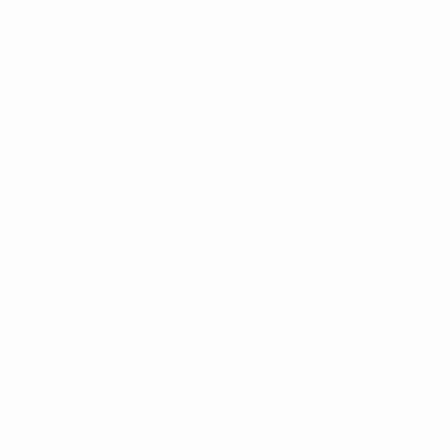
Direkt
zum
Hauptinhalt
Champions League Offiziell
Erhalten
Live-Ergebnisse &amp; Fantasy
UEFA Champions League
Juventus vs Maccabi Haifa
Überblick
Updates
Infos zum Spiel
Du willst Tor-Alarme und Aufstellungs-
Benachrichtigungen? Hol dir jetzt die
App!