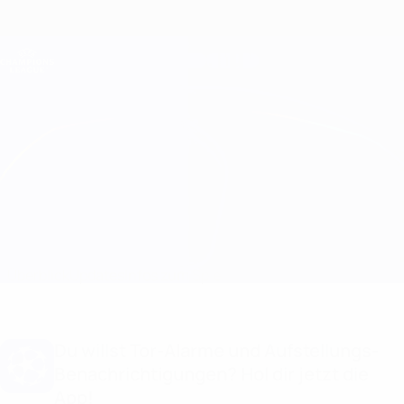
Direkt
zum
Hauptinhalt
Champions League Offiziell
Erhalten
Live-Ergebnisse &amp; Fantasy
UEFA Champions League
Real Madrid vs Shakhtar Infos zum Spiel
Überblick
Updates
Infos zum Spiel
Du willst Tor-Alarme und Aufstellungs-
Benachrichtigungen? Hol dir jetzt die
App!