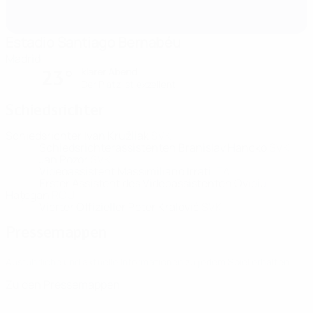
Estadio Santiago Bernabéu
Madrid
klarer Abend
23°
Der Platz ist exzellent
Schiedsrichter
Schiedsrichter
Ivan Kružliak
SVK
Schiedsrichterassistenten
Branislav Hancko
SVK
Jan Pozor
SVK
Videoassistent
Massimiliano Irrati
ITA
Erster Assistent des Videoassistenten
Ovidiu
Haţegan
ROU
Vierter Offizieller
Peter Kralović
SVK
Pressemappen
Ausführliche und aktuelle Informationen zu jedem Spiel erhalten.
Zu den Pressemappen