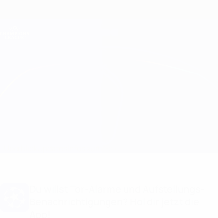
Direkt
zum
Hauptinhalt
Champions League Offiziell
Erhalten
Live-Ergebnisse &amp; Fantasy
UEFA Champions League
Marseille vs Sporting CP Aufstellungen
Überblick
Updates
Infos zum Spiel
Du willst Tor-Alarme und Aufstellungs-
Benachrichtigungen? Hol dir jetzt die
App!