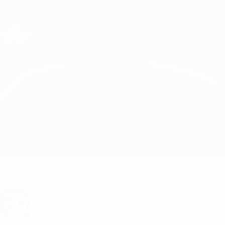
Direkt
zum
Hauptinhalt
Champions League Offiziell
Erhalten
Live-Ergebnisse &amp; Fantasy
UEFA Champions League
Club Brugge vs Atleti Aufstellungen
Überblick
Updates
Infos zum Spiel
Du willst Tor-Alarme und Aufstellungs-
Benachrichtigungen? Hol dir jetzt die
App!