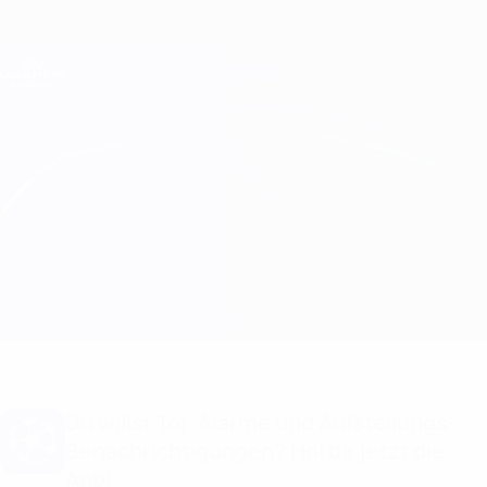
Direkt
zum
Hauptinhalt
Champions League Offiziell
Erhalten
Live-Ergebnisse &amp; Fantasy
UEFA Champions League
Porto vs Leverkusen
Überblick
Updates
Infos zum Spiel
Du willst Tor-Alarme und Aufstellungs-
Benachrichtigungen? Hol dir jetzt die
App!