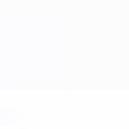
Direkt
zum
Hauptinhalt
Champions League Offiziell
Erhalten
Live-Ergebnisse &amp; Fantasy
UEFA Champions League
Maccabi Haifa vs Paris
Überblick
Updates
Infos zum Spiel
Du willst Tor-Alarme und Aufstellungs-
Benachrichtigungen? Hol dir jetzt die
App!