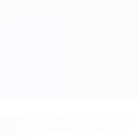
Direkt
zum
Hauptinhalt
Champions League Offiziell
Erhalten
Live-Ergebnisse &amp; Fantasy
UEFA Champions League
Bayern München vs Barcelona Aufstellungen
Überblick
Updates
Infos zum Spiel
Du willst Tor-Alarme und Aufstellungs-
Benachrichtigungen? Hol dir jetzt die
App!