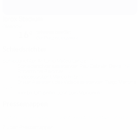
Ibrox Stadium
Glasgow
teilweise bewölkt
16°
Der Platz ist exzellent
Schiedsrichter
Schiedsrichter
Antonio Mateu Lahoz
ESP
Schiedsrichterassistenten
Pau Cebrián Devís
ESP
Roberto del Palomar
ESP
Videoassistent
Marco Fritz
GER
Erster Assistent des Videoassistenten
Tiago Martins
POR
Vierter Offizieller
José Luis Munuera
ESP
Pressemappen
Ausführliche und aktuelle Informationen zu jedem Spiel erhalten.
Zu den Pressemappen