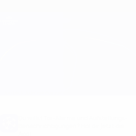
Direkt
zum
Hauptinhalt
Champions League Offiziell
Erhalten
Live-Ergebnisse &amp; Fantasy
UEFA Champions League
Rangers vs Napoli Infos zum Spiel
Überblick
Updates
Infos zum Spiel
Du willst Tor-Alarme und Aufstellungs-
Benachrichtigungen? Hol dir jetzt die
App!