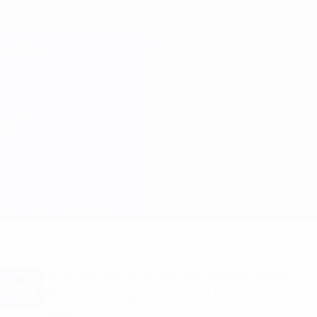
Direkt
zum
Hauptinhalt
Champions League Offiziell
Erhalten
Live-Ergebnisse &amp; Fantasy
UEFA Champions League
Shkupi vs GNK Dinamo
Überblick
Updates
Infos zum Spiel
Du willst Tor-Alarme und Aufstellungs-
Benachrichtigungen? Hol dir jetzt die
App!