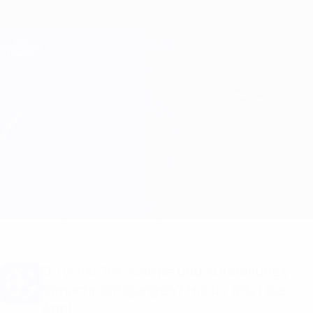
Direkt
zum
Hauptinhalt
Champions League Offiziell
Erhalten
Live-Ergebnisse &amp; Fantasy
UEFA Champions League
Zrinjski vs Sheriff
Überblick
Updates
Infos zum Spiel
Du willst Tor-Alarme und Aufstellungs-
Benachrichtigungen? Hol dir jetzt die
App!