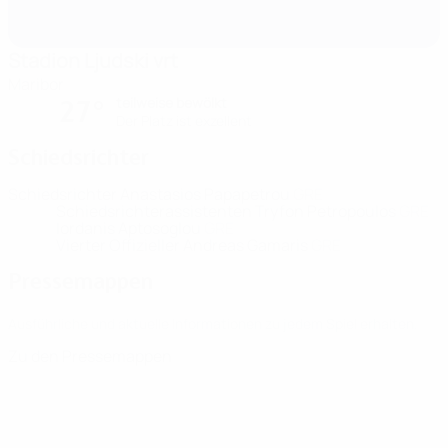
Stadion Ljudski vrt
Maribor
teilweise bewölkt
27°
Der Platz ist exzellent
Schiedsrichter
Schiedsrichter
Anastasios Papapetrou
GRE
Schiedsrichterassistenten
Tryfon Petropoulos
GRE
Iordanis Aptosoglou
GRE
Vierter Offizieller
Andreas Gamaris
GRE
Pressemappen
Ausführliche und aktuelle Informationen zu jedem Spiel erhalten.
Zu den Pressemappen