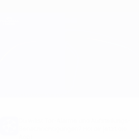
Direkt
zum
Hauptinhalt
Champions League Offiziell
Erhalten
Live-Ergebnisse &amp; Fantasy
UEFA Champions League
Maribor vs Shakhtyor Infos zum Spiel
Überblick
Updates
Infos zum Spiel
Du willst Tor-Alarme und Aufstellungs-
Benachrichtigungen? Hol dir jetzt die
App!