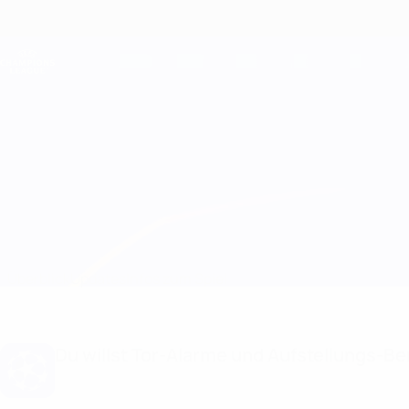
Direkt
zum
Hauptinhalt
Champions League Offiziell
Live-Ergebnisse &amp; Fantasy
UEFA Champions League
Man City vs Atleti
Überblick
Updates
Infos zum Spiel
Du willst Tor-Alarme und Aufstellungs-Ben