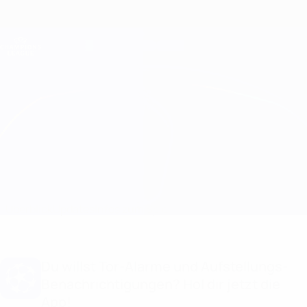
Direkt
zum
Hauptinhalt
Champions League Offiziell
Erhalten
Live-Ergebnisse &amp; Fantasy
UEFA Champions League
Chelsea vs Real Madrid
Überblick
Updates
Infos zum Spiel
Du willst Tor-Alarme und Aufstellungs-
Benachrichtigungen? Hol dir jetzt die
App!