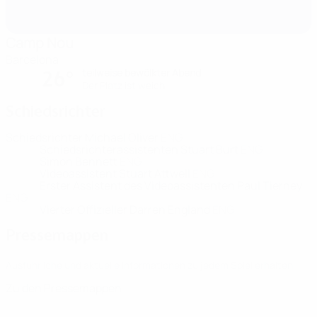
Camp Nou
Barcelona
teilweise bewölkter Abend
26°
Der Platz ist weich
Schiedsrichter
Schiedsrichter
Michael Oliver
ENG
Schiedsrichterassistenten
Stuart Burt
ENG
Simon Bennett
ENG
Videoassistent
Stuart Attwell
ENG
Erster Assistent des Videoassistenten
Paul Tierney
ENG
Vierter Offizieller
Darren England
ENG
Pressemappen
Ausführliche und aktuelle Informationen zu jedem Spiel erhalten.
Zu den Pressemappen