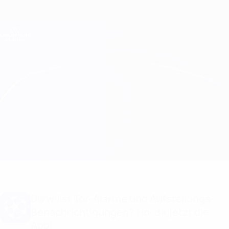
Direkt
zum
Hauptinhalt
Champions League Offiziell
Erhalten
Live-Ergebnisse &amp; Fantasy
UEFA Champions League
Barcelona vs Bayern München Infos zum Spiel
Überblick
Updates
Infos zum Spiel
Du willst Tor-Alarme und Aufstellungs-
Benachrichtigungen? Hol dir jetzt die
App!