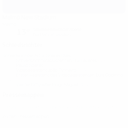
Malmö New Stadium
Malmö
teilweise bewölkter Abend
13°
Der Platz ist exzellent
Schiedsrichter
Schiedsrichter
Artur Soares Dias
POR
Schiedsrichterassistenten
Rui Tavares
POR
Paulo Soares
POR
Videoassistent
João Pinheiro
POR
Erster Assistent des Videoassistenten
Luis Godinho
POR
Vierter Offizieller
Hugo Miguel
POR
Pressemappen
Ausführliche und aktuelle Informationen zu jedem Spiel erhalten.
Zu den Pressemappen