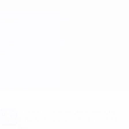
Direkt
zum
Hauptinhalt
Champions League Offiziell
Erhalten
Live-Ergebnisse &amp; Fantasy
UEFA Champions League
Malmö vs Juventus Infos zum Spiel
Überblick
Updates
Infos zum Spiel
Du willst Tor-Alarme und Aufstellungs-
Benachrichtigungen? Hol dir jetzt die
App!