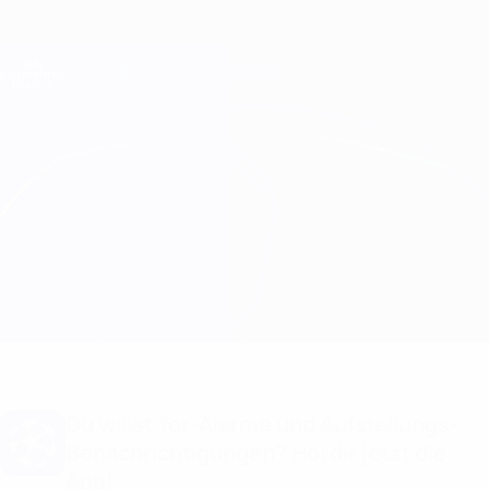
Direkt
zum
Hauptinhalt
Champions League Offiziell
Erhalten
Live-Ergebnisse &amp; Fantasy
UEFA Champions League
Sporting CP vs Ajax
Überblick
Updates
Infos zum Spiel
Du willst Tor-Alarme und Aufstellungs-
Benachrichtigungen? Hol dir jetzt die
App!