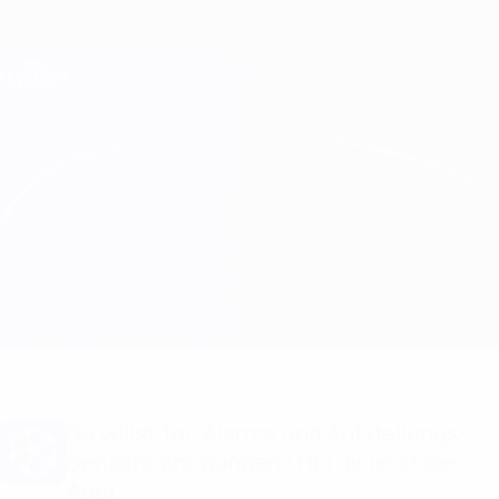
Direkt
zum
Hauptinhalt
Champions League Offiziell
Erhalten
Live-Ergebnisse &amp; Fantasy
UEFA Champions League
Chelsea vs Juventus Infos zum Spiel
Überblick
Updates
Infos zum Spiel
Du willst Tor-Alarme und Aufstellungs-
Benachrichtigungen? Hol dir jetzt die
App!