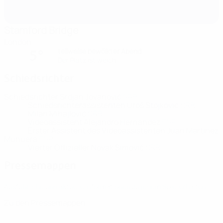
Stamford Bridge
London
teilweise bewölkter Abend
5°
Der Platz ist weich
Schiedsrichter
Schiedsrichter
Srdjan Jovanović
SRB
Schiedsrichterassistenten
Uroš Stojković
SRB
Milan Mihajlović
SRB
Videoassistent
Alejandro Hernández
ESP
Erster Assistent des Videoassistenten
Juan Martínez
Munuera
ESP
Vierter Offizieller
Novak Simović
SRB
Pressemappen
Ausführliche und aktuelle Informationen zu jedem Spiel erhalten.
Zu den Pressemappen