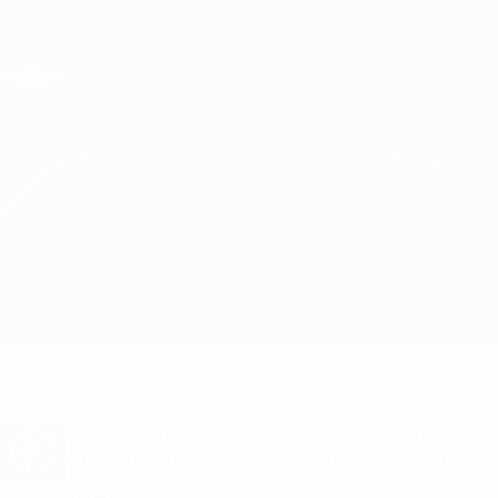
Direkt
zum
Hauptinhalt
Champions League Offiziell
Erhalten
Live-Ergebnisse &amp; Fantasy
UEFA Champions League
Ferencváros vs Young Boys
Überblick
Updates
Infos zum Spiel
Du willst Tor-Alarme und Aufstellungs-
Benachrichtigungen? Hol dir jetzt die
App!