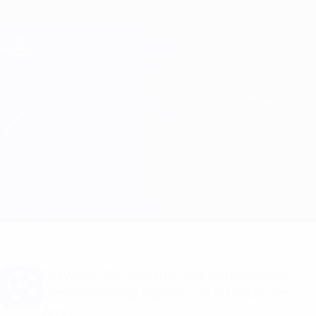
Direkt
zum
Hauptinhalt
Champions League Offiziell
Erhalten
Live-Ergebnisse &amp; Fantasy
UEFA Champions League
Midtjylland vs PSV
Überblick
Updates
Infos zum Spiel
Du willst Tor-Alarme und Aufstellungs-
Benachrichtigungen? Hol dir jetzt die
App!