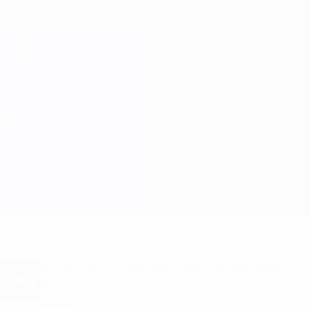
Direkt
zum
Hauptinhalt
Champions League Offiziell
Erhalten
Live-Ergebnisse &amp; Fantasy
UEFA Champions League
Malmö vs Rangers
Überblick
Updates
Infos zum Spiel
Du willst Tor-Alarme und Aufstellungs-
Benachrichtigungen? Hol dir jetzt die
App!