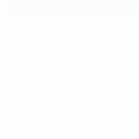
Hlíðarendi
Reykjavík
teilweise bewölkter Abend
12°
Der Platz ist exzellent
Schiedsrichter
Schiedsrichter
Zaven Hovhannisyan
ARM
Schiedsrichterassistenten
Mesrop Ghazaryan
ARM
Atom Sevgulyan
ARM
Vierter Offizieller
Henrik Nalbandyan
ARM
Pressemappen
Ausführliche und aktuelle Informationen zu jedem Spiel erhalten.
Zu den Pressemappen