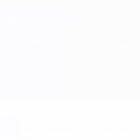
Direkt
zum
Hauptinhalt
Champions League Offiziell
Erhalten
Live-Ergebnisse &amp; Fantasy
UEFA Champions League
Valur vs GNK Dinamo Infos zum Spiel
Überblick
Updates
Infos zum Spiel
Du willst Tor-Alarme und Aufstellungs-
Benachrichtigungen? Hol dir jetzt die
App!