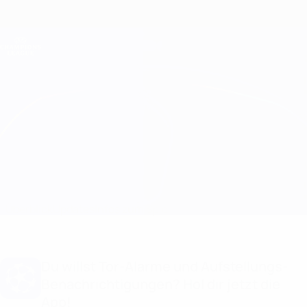
Direkt
zum
Hauptinhalt
Champions League Offiziell
Erhalten
Live-Ergebnisse &amp; Fantasy
UEFA Champions League
Legia Warszawa vs Bodø/Glimt Infos zum Spiel
Überblick
Updates
Infos zum Spiel
Du willst Tor-Alarme und Aufstellungs-
Benachrichtigungen? Hol dir jetzt die
App!