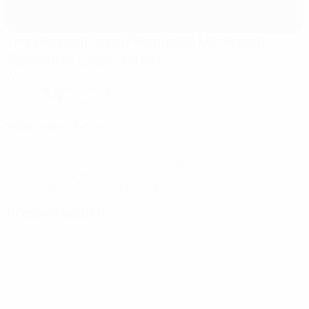
The Marshall Józef Piłsudski's Municipal
Stadium of Legia Warsaw
Warschau
Sonnig
34°
Der Platz ist exzellent
Schiedsrichter
Schiedsrichter
Aristotelis Diamantopoulos
GRE
Schiedsrichterassistenten
Tryfon Petropoulos
GRE
Reinhart Buxbaoum
GRE
Vierter Offizieller
Georgios Tzovaras
GRE
Pressemappen
Ausführliche und aktuelle Informationen zu jedem Spiel erhalten.
Zu den Pressemappen