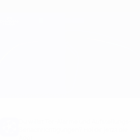
Direkt
zum
Hauptinhalt
Champions League Offiziell
Erhalten
Live-Ergebnisse &amp; Fantasy
UEFA Champions League
Valencia vs Atalanta Aufstellungen
Überblick
Updates
Infos zum Spiel
Du willst Tor-Alarme und Aufstellungs-
Benachrichtigungen? Hol dir jetzt die
App!