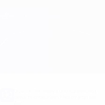
Direkt
zum
Hauptinhalt
Champions League Offiziell
Erhalten
Live-Ergebnisse &amp; Fantasy
UEFA Champions League
Bayern München vs Crvena Zvezda
Überblick
Updates
Infos zum Spiel
Du willst Tor-Alarme und Aufstellungs-
Benachrichtigungen? Hol dir jetzt die
App!