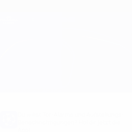
Direkt
zum
Hauptinhalt
Champions League Offiziell
Erhalten
Live-Ergebnisse &amp; Fantasy
UEFA Champions League
Man City vs Schalke
Überblick
Updates
Infos zum Spiel
Du willst Tor-Alarme und Aufstellungs-
Benachrichtigungen? Hol dir jetzt die
App!