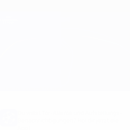
Direkt
zum
Hauptinhalt
Champions League Offiziell
Erhalten
Live-Ergebnisse &amp; Fantasy
UEFA Champions League
Real Madrid vs Ajax
Überblick
Updates
Infos zum Spiel
Du willst Tor-Alarme und Aufstellungs-
Benachrichtigungen? Hol dir jetzt die
App!