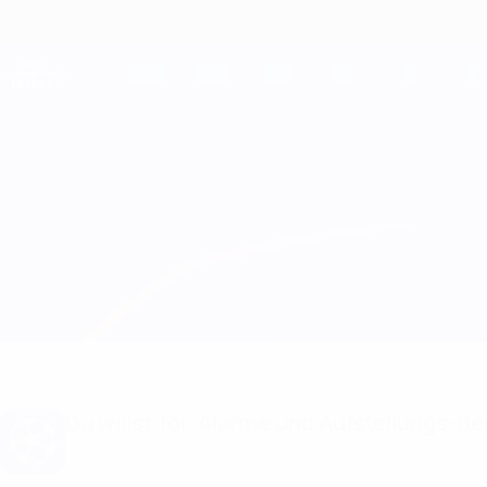
Direkt
zum
Hauptinhalt
Champions League Offiziell
Live-Ergebnisse &amp; Fantasy
UEFA Champions League
Viktoria Plzeň vs Roma
Überblick
Updates
Infos zum Spiel
Du willst Tor-Alarme und Aufstellungs-Ben