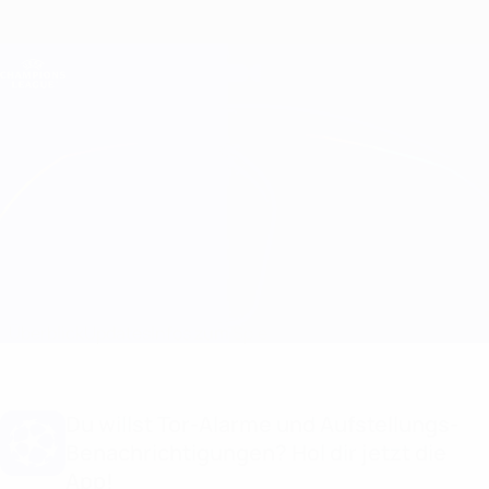
Direkt
zum
Hauptinhalt
Champions League Offiziell
Erhalten
Live-Ergebnisse &amp; Fantasy
UEFA Champions League
B. Dortmund vs Club Brugge Infos zum Spiel
Überblick
Updates
Infos zum Spiel
Du willst Tor-Alarme und Aufstellungs-
Benachrichtigungen? Hol dir jetzt die
App!