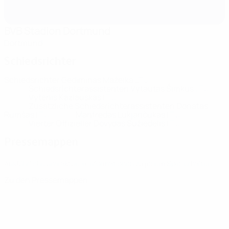
BVB Stadion Dortmund
Dortmund
Schiedsrichter
Schiedsrichter
Gediminas Mažeika
LTU
Schiedsrichterassistenten
Vytautas Šimkus
LTU
Vytenis Kazlauskas
LTU
Zusätzliche Schiedsrichterassistenten
Donatas
Rumšas
LTU
Manfredas Lukjančukas
LTU
Vierter Offizieller
Dovydas Sužiedėlis
LTU
Pressemappen
Ausführliche und aktuelle Informationen zu jedem Spiel erhalten.
Zu den Pressemappen