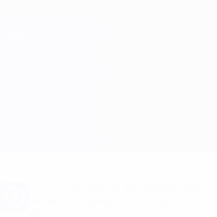
Direkt
zum
Hauptinhalt
Champions League Offiziell
Erhalten
Live-Ergebnisse &amp; Fantasy
UEFA Champions League
Juventus vs Man Utd
Überblick
Updates
Infos zum Spiel
Du willst Tor-Alarme und Aufstellungs-
Benachrichtigungen? Hol dir jetzt die
App!