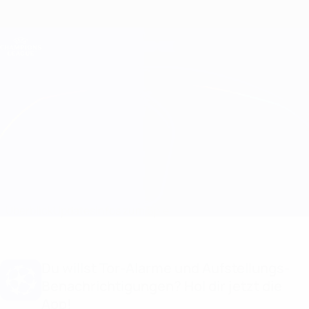
Direkt
zum
Hauptinhalt
Champions League Offiziell
Erhalten
Live-Ergebnisse &amp; Fantasy
UEFA Champions League
Benfica vs Ajax
Überblick
Updates
Infos zum Spiel
Du willst Tor-Alarme und Aufstellungs-
Benachrichtigungen? Hol dir jetzt die
App!