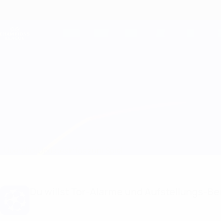
Direkt
zum
Hauptinhalt
Champions League Offiziell
Live-Ergebnisse &amp; Fantasy
UEFA Champions League
Bayern München vs AEK Athens
Überblick
Updates
Infos zum Spiel
Du willst Tor-Alarme und Aufstellungs-Ben