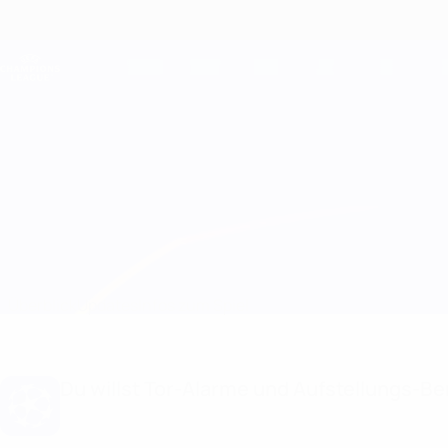
Direkt
zum
Hauptinhalt
Champions League Offiziell
Live-Ergebnisse &amp; Fantasy
UEFA Champions League
Juventus vs Young Boys
Überblick
Updates
Infos zum Spiel
Du willst Tor-Alarme und Aufstellungs-Ben