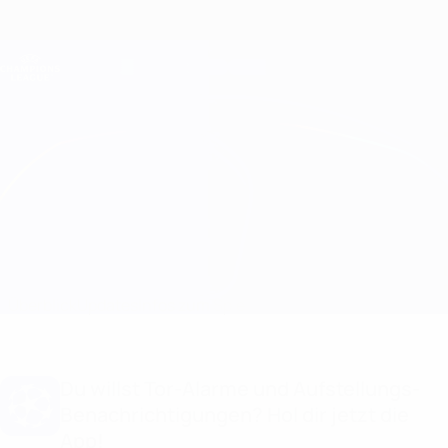
Direkt
zum
Hauptinhalt
Champions League Offiziell
Erhalten
Live-Ergebnisse &amp; Fantasy
UEFA Champions League
Real Madrid vs Juventus
Überblick
Updates
Infos zum Spiel
Du willst Tor-Alarme und Aufstellungs-
Benachrichtigungen? Hol dir jetzt die
App!