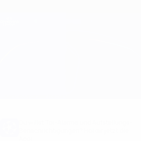
Direkt
zum
Hauptinhalt
Champions League Offiziell
Erhalten
Live-Ergebnisse &amp; Fantasy
UEFA Champions League
Qarabağ vs Chelsea
Überblick
Updates
Infos zum Spiel
Du willst Tor-Alarme und Aufstellungs-
Benachrichtigungen? Hol dir jetzt die
App!